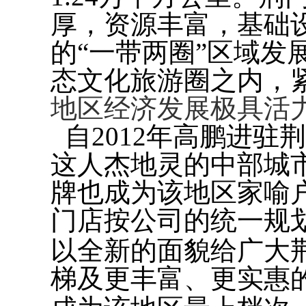
厚，资源丰富，基础
的
“
一带两圈
”
区域发
态文化旅游圈之内，
地区经济发展极具活
自
2012
年高鹏进驻荆
这人杰地灵的中部城
牌也成为该地区家喻户
门店按公司的统一规
以全新的面貌给广大
梯及更丰富、更实惠