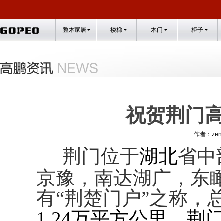
整木家居
楼梯
木门
柜子
祝贺荆门
作者：zen
荆门位于
湖北
省中
京豫，南达湖广，东
有
“
荆楚门户
”
之称，
1.24
万平方公里。荆